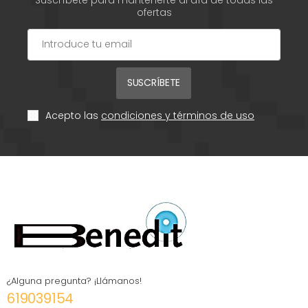
ofertas
SUSCRÍBETE
Acepto las
condiciones y términos de uso
¿Alguna pregunta? ¡Llámanos!
619039154