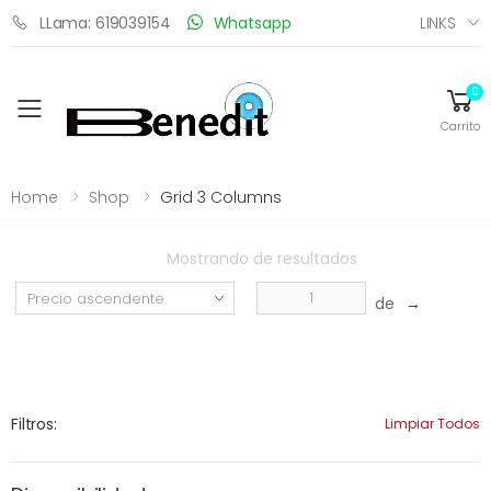
LINKS
LLama: 619039154
Whatsapp
0
Toggle mobile menu
Carrito
Home
Shop
Grid 3 Columns
Mostrando
de
resultados
de
→
Filtros:
Limpiar Todos