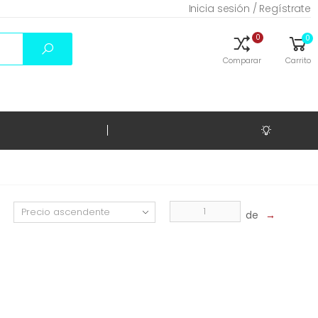
Inicia sesión / Regístrate
0
0
Comparar
Carrito
de
→