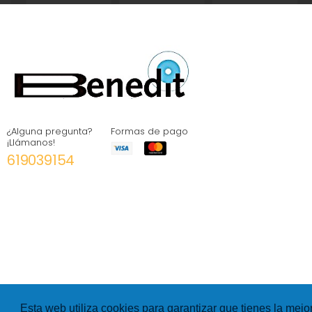
¿Alguna pregunta?
Formas de pago
¡Llámanos!
619039154
Esta web utiliza cookies para garantizar que tienes la mejo
©
Hexer
- All rights Reserved