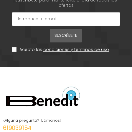
ofertas
SUSCRÍBETE
Acepto las
condiciones y términos de uso
¿Alguna pregunta? ¡Llámanos!
619039154