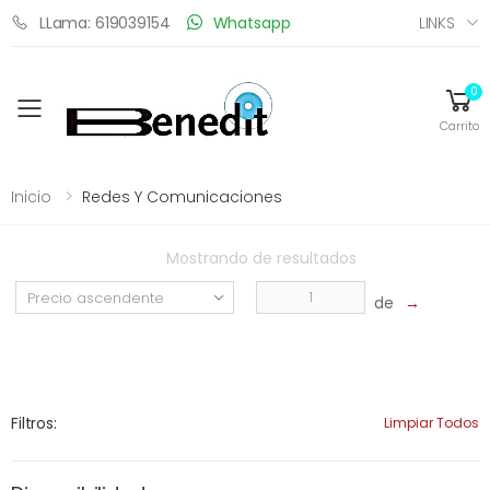
LINKS
LLama: 619039154
Whatsapp
0
Toggle mobile menu
Carrito
Inicio
Redes Y Comunicaciones
Mostrando
de
resultados
de
→
Filtros:
Limpiar Todos