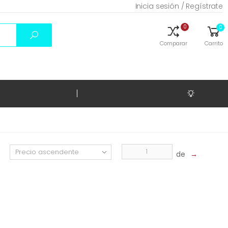
Inicia sesión / Regístrate
0
0
Comparar
Carrito
de
→