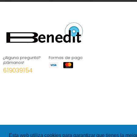
¿Alguna pregunta?
Formas de pago
¡Llámanos!
619039154
Esta web utiliza cookies para garantizar que tienes la mejo
©
Hexer
- All rights Reserved