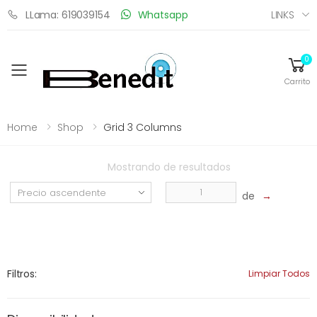
LINKS
LLama: 619039154
Whatsapp
0
Toggle mobile menu
Carrito
Home
Shop
Grid 3 Columns
Mostrando
de
resultados
de
→
Filtros:
Limpiar Todos