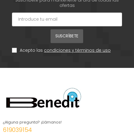
ofertas
SUSCRÍBETE
Acepto las
condiciones y términos de uso
¿Alguna pregunta? ¡Llámanos!
619039154