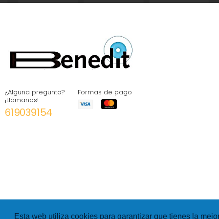
¿Alguna pregunta?
Formas de pago
¡Llámanos!
619039154
Esta web utiliza cookies para garantizar que tienes la mejo
©
Hexer
- All rights Reserved