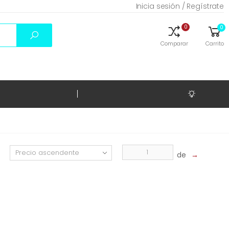
Inicia sesión / Regístrate
0
0
Comparar
Carrito
de
→