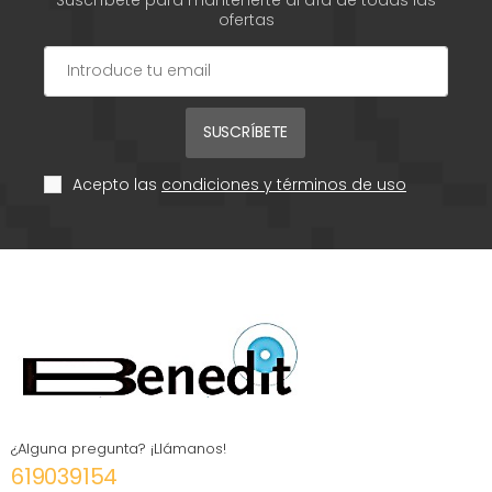
ofertas
SUSCRÍBETE
Acepto las
condiciones y términos de uso
¿Alguna pregunta? ¡Llámanos!
619039154