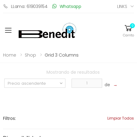
LINKS
LLama: 619039154
Whatsapp
0
Toggle mobile menu
Carrito
Home
Shop
Grid 3 Columns
Mostrando
de
resultados
de
→
Filtros:
Limpiar Todos